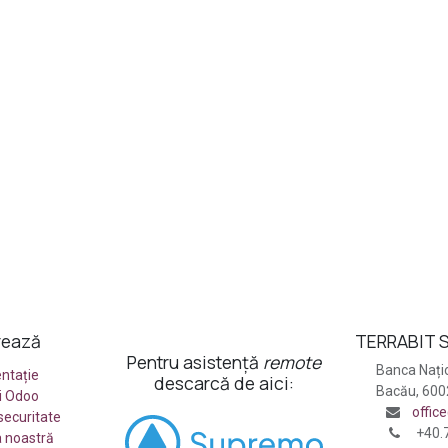
rează
TERRABIT S
Pentru asistență
remote
Banca Națio
ntație
descarcă de aici:
Bacău, 60
ii Odoo
offic
 securitate
+40.
 noastră