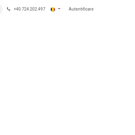
+40.724.202.497
Autentificare