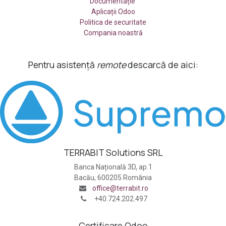
Documentație
Aplicații Odoo
Politica de securitate
Compania noastră
Pentru asistență
remote
descarcă de aici:
TERRABIT Solutions SRL
Banca Națională 3D, ap.1
Bacău, 600205 România
office@terrabit.ro
+40.724.202.497
Certificare Odoo