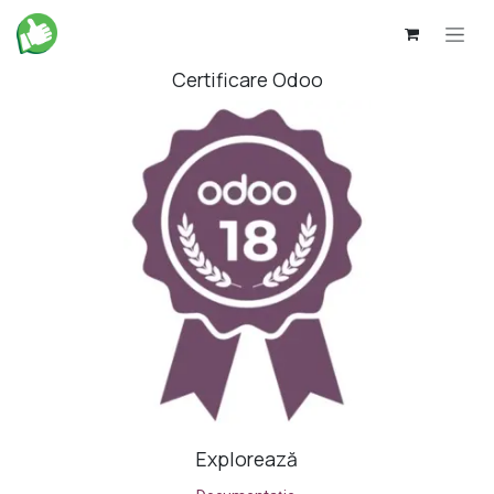
Sari la conținut
Certificare Odoo
Explorează