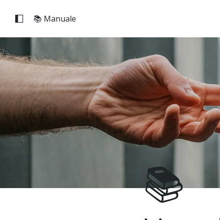
📚 Manuale
📚