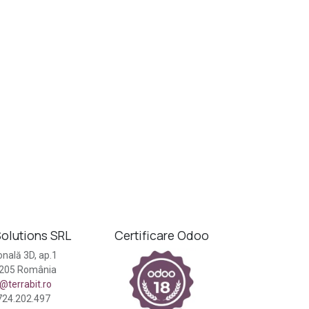
olutions SRL
Certificare Odoo
nală 3D, ap.1
0205 România
e@terrabit.ro
724.202.497