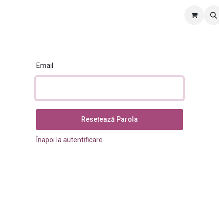
te
Manuale
Despre noi
Contact
Locuri de muncă
Email
Resetează Parola
Înapoi la autentificare