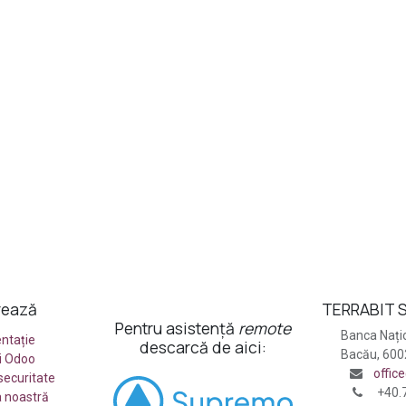
rează
TERRABIT S
Pentru asistență
remote
Banca Națio
ntație
descarcă de aici:
Bacău, 60
ii Odoo
offic
 securitate
+40.
 noastră