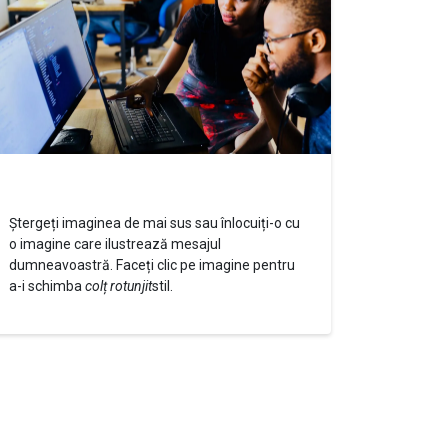
Benefits
Ștergeți imaginea de mai sus sau înlocuiți-o cu
o imagine care ilustrează mesajul
dumneavoastră. Faceți clic pe imagine pentru
a-i schimba
colț rotunjit
stil.