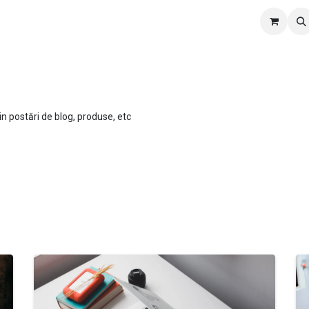
te
Manuale
Despre noi
Contact
Locuri de muncă
pe site-ul nostru
in postări de blog, produse, etc