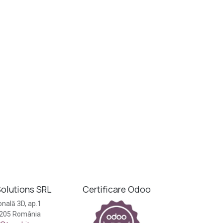
s
olutions SRL
Certificare Odoo
nală 3D, ap.1
0205 România