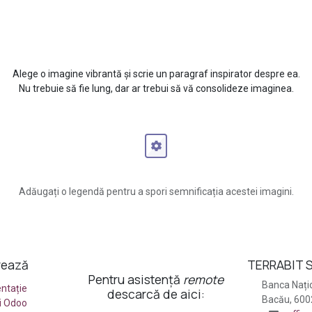
Un titlu periculo
Alege o imagine vibrantă și scrie un paragraf inspirator despre ea.
Nu trebuie să fie lung, dar ar trebui să vă consolideze imaginea.
Adăugați o legendă pentru a spori semnificația acestei imagini.
rează
TERRABIT S
Pentru asistență
remote
Banca Națio
ntație
descarcă de aici:
Bacău, 60
ii Odoo